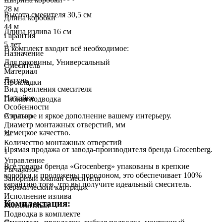
28 м
Высота смесителя 30,5 см
Длина коробки
44 м
Длина излива 16 см
Гарантия
5 лет
В комплект входит всё необходимое:
Назначение
Для раковины, Универсальный
Смеситель
Материал
Латунь
Прокладки
Вид крепления смесителя
На гайке
Гибкая подводка
Особенности
Стильное и яркое дополнение вашему интерьеру.
Аэратор
Диаметр монтажных отверстий, мм
Немецкое качество.
32
Количество монтажных отверстий
Прямая продажа от завода-производителя бренда Grocenberg.
1
Управление
Все товары бренда «Grocenberg» упакованы в крепкие
Рычажное
коробки и проложены поролоном, это обеспечивает 100%
Запорный клапан смесителя
гарантию того, что вы получите идеальный смеситель.
Керамический картридж
Исполнение излива
Комплектация:
Монолитный
Подводка в комплекте