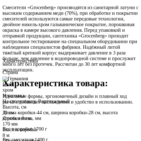
Смесители «Grocenberg» производятся из санитарной латуни с
высоким содержанием меди (70%), при обработке и покрытии
смесителей используются самые передовые технологии,
двойное никель-хром гальваническое покрытие, порошковая
окраска в камере высокого давления. Перед упаковкой и
отправкой продукции, сантехника «Grocenberg» проходит
контрольное тестирование на специальном оборудовании при
наблюдении специалистов фабрики. Надёжный литой
тяжёлый крепкий корпус выдерживает давление в 3 раза
больше, чем давление в водопроводной системе и прослужит
Характеристики
много лет без протечек. Рассчитан до 30 лет комфортной
эксплуатации.
Страна
Германия
Характеристика товара:
Цвет
хром
Установка
Идеальные формы, эргономичный дизайн и плавный ход
На столешницу, Вертикальный
рычага добавляет наслаждения и удобство в использовании.
Высота, см
Длина коробки-44 см, ширина коробки-28 см, высота
31 см
коробки-8 см.
Длина излива, мм
170 мм
Вес в коробке 1700 г
Высота коробки
8 м
Вес смесителя 1400 г
Ширина коробки