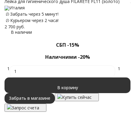
Лейка для гигиенического душа FILARETE FL11 (золото)
Ле
Италия
Забрать через 5 минут!
Курьером через 2 часа!
2 700
руб.
4 
В наличии
СБП -15%
Наличними -20%
1
1
В корзину
Купить сейчас
Забрать в магазине
Запрос счета