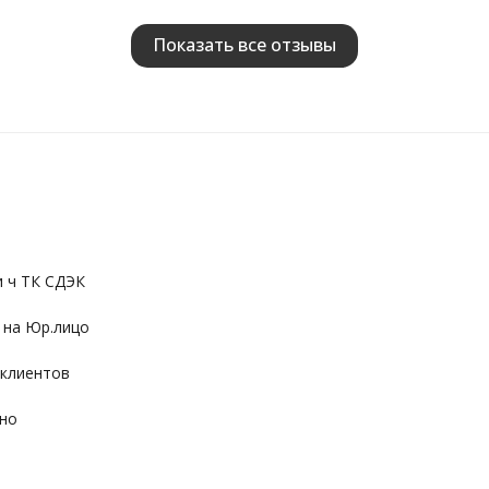
Показать все отзывы
и ч ТК СДЭК
 на Юр.лицо
 клиентов
ьно