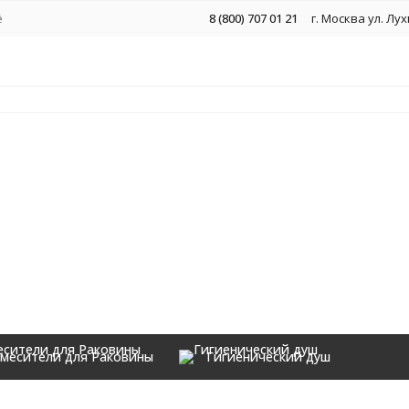
ё
8 (800) 707 01 21
г. Москва ул. Лу
месители для Раковины
Гигиенический душ
Аксессуары
 ручным душем Grocenberg GB8007 Черный матовый