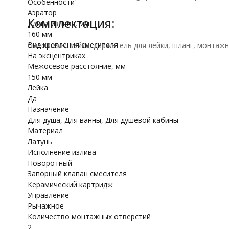
Особенности
Аэратор
Комплектация:
Длина излива, мм
160 мм
Вид крепления смесителя
Смеситель, лейка, держатель для лейки, шланг, монтаж
На эксцентриках
Межосевое расстояние, мм
150 мм
Лейка
Да
Назначение
Для душа, Для ванны, Для душевой кабины
Материал
Латунь
Исполнение излива
Поворотный
Запорный клапан смесителя
Керамический картридж
Управление
Рычажное
Количество монтажных отверстий
2