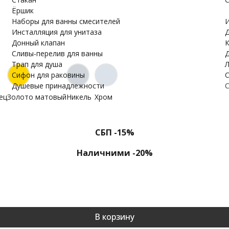
Ёршик
Наборы для ванны смесителей
И
Инсталляция для унитаза
Д
Донный клапан
К
Cливы-перелив для ванны
Д
Трап для душа
Л
Сифон для раковины
С
Душевые принадлежности
С
ец
Золото матовый
Никель
Хром
СБП -15%
Наличними -20%
В корзину