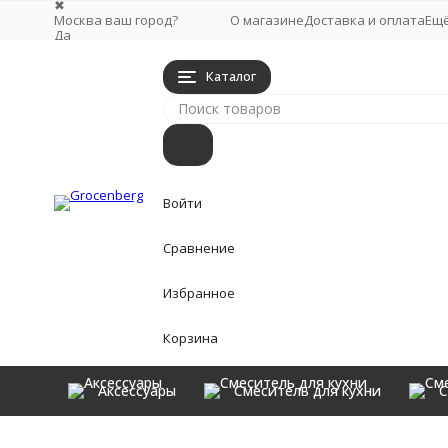
✖
Москва ваш город?
О магазине
Доставка и оплата
Ещ
Да
Выбрать другой город
Каталог
Войти
Сравнение
Избранное
Корзина
Аксессуары
Смеситель для кухни
С
Аксессуары
Главная
Смеситель для ванны
Смеситель для ванны с