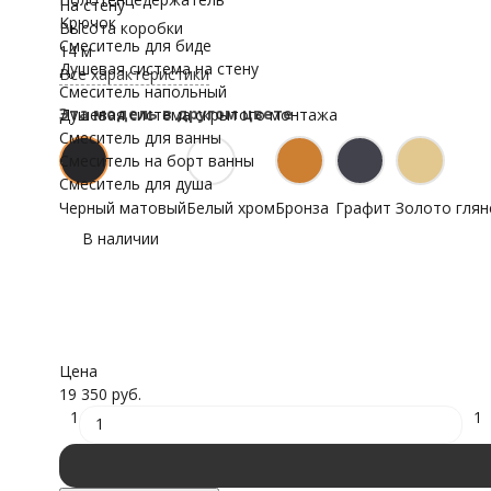
На стену
Крючок
Высота коробки
Смеситель для биде
14 м
Душевая система на стену
Все характеристики
Смеситель напольный
Эта модель в другом цвете
Душевая система скрытого монтажа
Смеситель для ванны
Смеситель на борт ванны
Смеситель для душа
Черный матовый
Белый хром
Бронза
Графит
Золото глян
В наличии
Цена
19 350 руб.
1
1