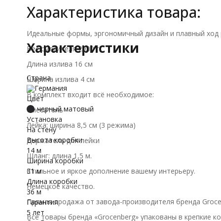
Характеристика товара:
Идеальные формы, эргономичный дизайн и плавный ход 
Характеристики
Вес смесителя 2900 г
Длина излива 16 см
Страна
Ширина излива 4 см
Германия
В комплект входит всё необходимое:
Цвет
черный матовый
Смеситель
Установка
Лейка: ширина 8,5 см (3 режима)
На стену
Высота коробки
Держатель для лейки
14 м
Шланг: длина 1,5 м.
Ширина коробки
Стильное и яркое дополнение вашему интерьеру.
31 м
Длина коробки
Немецкое качество.
36 м
Прямая продажа от завода-производителя бренда Groce
Гарантия
5 лет
Все товары бренда «Grocenberg» упакованы в крепкие к