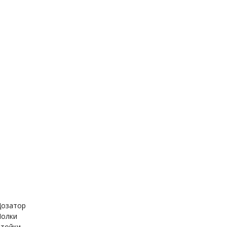
держатель
Дозатор
ица
Полки
Стойки
е шланги
Стойка для душа
для гигиенического
Лейка для душа
озатор
олки
тойки