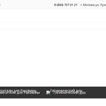
ё
8 (800) 707 01 21
г. Москва ул. Лу
месители для Раковины
Гигиенический душ
Аксессуары
вины Hansberge H1077 Хром