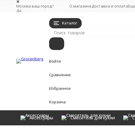
✖
Москва ваш город?
О магазине
Доставка и оплата
Ещ
Да
Выбрать другой город
Каталог
Войти
Сравнение
Избранное
Корзина
Аксессуары
Смеситель для кухни
С
Аксессуары
Главная
Смесители для Раковины
Cмеситель для рако