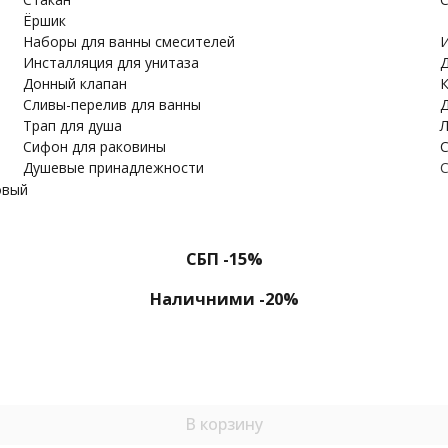
Ёршик
Наборы для ванны смесителей
И
Инсталляция для унитаза
Д
Донный клапан
К
Cливы-перелив для ванны
Д
Трап для душа
Л
Сифон для раковины
С
Душевые принадлежности
С
овый
СБП -15%
Наличними -20%
В корзину