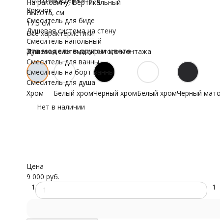
На раковину, Вертикальный
Крючок
Высота, см
Смеситель для биде
17.5 см
Душевая система на стену
Все характеристики
Смеситель напольный
Эта модель в другом цвете
Душевая система скрытого монтажа
Смеситель для ванны
Смеситель на борт ванны
Смеситель для душа
Хром
Белый хром
Черный хром
Белый хром
Черный мат
Нет в наличии
Цена
9 000 руб.
1
1