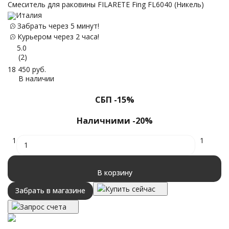
C
Cмеситель для раковины FILARETE Fing FL6040 (Никель)
Н
Италия
Забрать через 5 минут!
Курьером через 2 часа!
5.0
(2)
15
18 450
руб.
В наличии
СБП -15%
Наличними -20%
1
1
В корзину
Купить сейчас
Забрать в магазине
Запрос счета