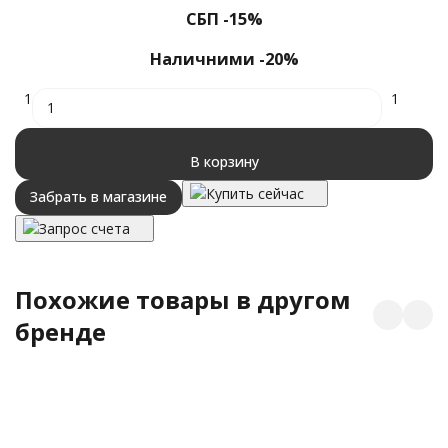
40
СБП -15%
Наличними -20%
1
1
В корзину
Купить сейчас
Забрать в магазине
Запрос счета
Похожие товары в другом
бренде