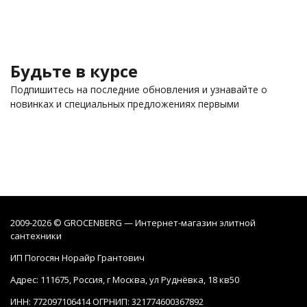
Будьте в курсе
Подпишитесь на последние обновления и узнавайте о
новинках и специальных предложениях первыми
2009-2026 © GROCENBERG — Интернет-магазин элитной
сантехники
ИП Погосян Норайр Грантович
Адрес: 111675, Россия, г Москва, ул Руднёвка, 18 кв50
ИНН: 772097106414 ОГРНИП: 321774600367892