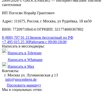
2009-2026 © GROCENBERG — Интернет-магазин элитной
сантехники
ИП Погосян Норайр Грантович
Адрес: 111675, Россия, г Москва, ул Руднёвка, 18 кв50
ИНН: 772097106414 ОГРНИП: 321774600367892
8 (800) 707 01 21
Звонок бесплатный по РФ
+7 495 015 25 30
Работаем с 09:00-18:00
Написать в мессенджеры:
Написать в Telegram
Написать в Whatsapp
Написать в Max
Контакты:
г. Москва ул. Лухмановская д 13
info@grocenberg.de
Проложить маршрут
Мы в социальных сетях: