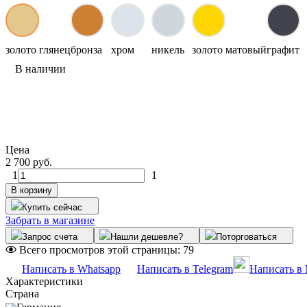
золото глянец
бронза
хром
никель
золото матовый
графит
В наличии
Цена
2 700 руб.
1
1
В корзину
Купить сейчас
Забрать в магазине
Запрос счета
Нашли дешевле?
Поторговаться
Всего просмотров этой страницы:
79
Написать в Whatsapp
Написать в Telegram
Написать в
Характеристики
Страна