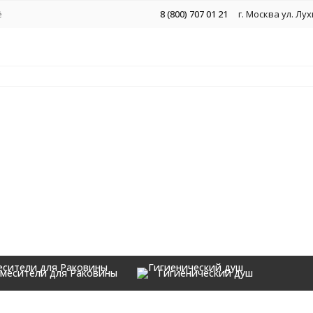
ё
8 (800) 707 01 21
г. Москва ул. Лу
месители для Раковины
Гигиенический душ
Аксессуары
0073GO Золото