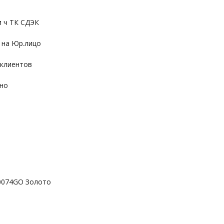
и ч ТК СДЭК
 на Юр.лицо
 клиентов
ьно
C0074GO Золото