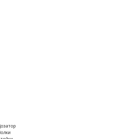
держатель
Дозатор
ица
Полки
Стойки
е шланги
Стойка для душа
для гигиенического
Лейка для душа
озатор
олки
тойки