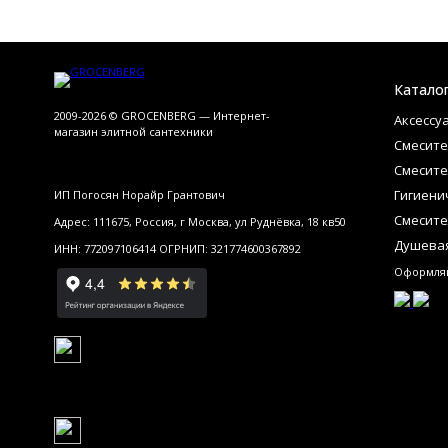
Катало
2009-2026 © GROCENBERG — Интернет-
Аксессу
магазин элитной сантехники
Смесите
Смесите
Гигиени
ИП Погосян Норайр Грантович
Смесите
Адрес: 111675, Россия, г Москва, ул Руднёвка, 18 кв50
Душевая
ИНН: 772097106414 ОГРНИП: 321774600367892
Оформляй