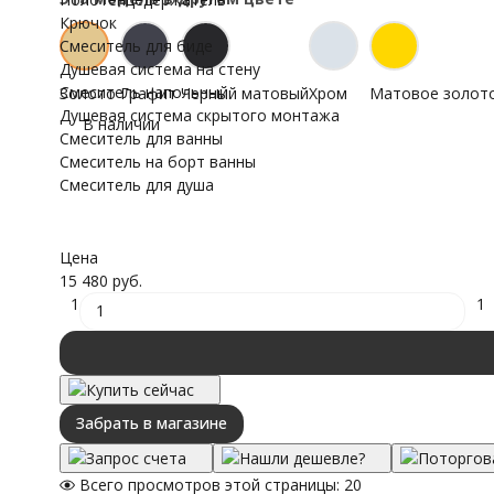
Крючок
Смеситель для биде
Душевая система на стену
Смеситель напольный
Золото
Графит
Черный матовый
Хром
Матовое золот
Душевая система скрытого монтажа
В наличии
Смеситель для ванны
Смеситель на борт ванны
Смеситель для душа
Цена
15 480 руб.
1
1
Купить сейчас
Забрать в магазине
Запрос счета
Нашли дешевле?
Поторгов
Всего просмотров этой страницы:
20