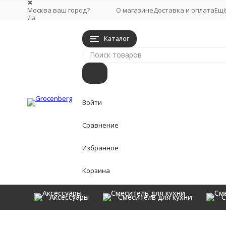
✖
Москва ваш город?
О магазине
Доставка и оплата
Ещ
Да
Выбрать другой город
Каталог
Войти
Сравнение
Избранное
Корзина
Аксессуары
Смеситель для кухни
С
Аксессуары
Главная
Аксессуары
Стойки
Стойка Grocenberg AC