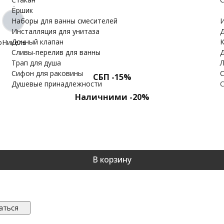
Ёршик
Наборы для ванны смесителей
И
Инсталляция для унитаза
Д
Донный клапан
К
о
Никель
Cливы-перелив для ванны
Д
Трап для душа
Л
Сифон для раковины
С
СБП -15%
Душевые принадлежности
С
Наличними -20%
В корзину
аться