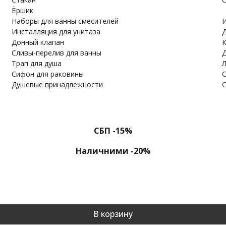
Ёршик
Наборы для ванны смесителей
И
Инсталляция для унитаза
Д
Донный клапан
К
Cливы-перелив для ванны
Д
Трап для душа
Л
Сифон для раковины
С
Душевые принадлежности
С
СБП -15%
Наличними -20%
В корзину