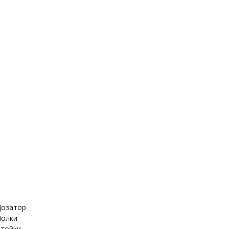
держатель
Дозатор
ица
Полки
Стойки
е шланги
Стойка для душа
для гигиенического
Лейка для душа
озатор
олки
тойки