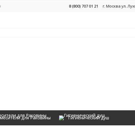
ё
8 (800) 707 01 21
г. Москва ул. Лу
месители для Раковины
Гигиенический душ
Аксессуары
ны 3 в 1 Hansberge H7099 Черный хром