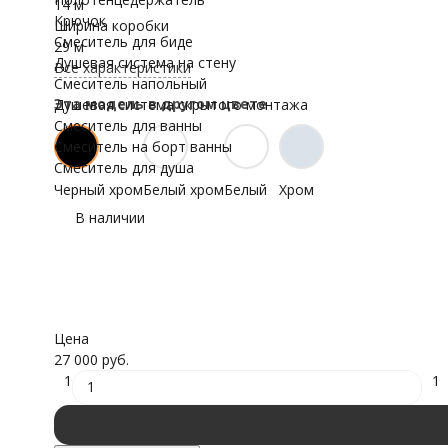
14 м
Крючок
Ширина коробки
Смеситель для биде
29 м
Душевая система на стену
Все характеристики
Смеситель напольный
Эта модель в другом цвете
Душевая система скрытого монтажа
Смеситель для ванны
Смеситель на борт ванны
Смеситель для душа
Черный хром
Белый хром
Белый
Хром
В наличии
Цена
27 000 руб.
1
1