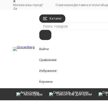
✖
Москва ваш город?
О магазине
Доставка и оплата
Ещ
Да
Выбрать другой город
Каталог
Войти
Сравнение
Избранное
Корзина
Аксессуары
Смеситель для кухни
С
Аксессуары
Главная
Наборы для ванны смесителей
Набор для ван