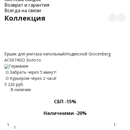
Возврат и гарантия
Всегда на связи
Коллекция
С
Ёршик для унитаза напольный/подвесной Grocenberg
AC0074GO Золото
Германия
Забрать через 5 минут!
15
Курьером через 2 часа!
5 220
руб.
В наличии
СБП -15%
Наличними -20%
1
1