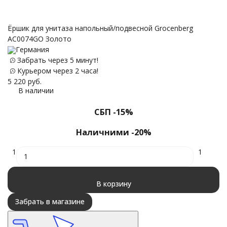
С
Ёршик для унитаза напольный/подвесной Grocenberg
AC0074GO Золото
Германия
Забрать через 5 минут!
15
Курьером через 2 часа!
5 220
руб.
В наличии
СБП -15%
Наличними -20%
1
1
В корзину
Забрать в магазине