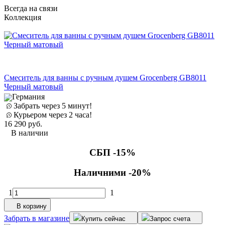
Всегда на связи
Коллекция
Смеситель для ванны с ручным душем Grocenberg GB8011
Черный матовый
Германия
Забрать через 5 минут!
1
Курьером через 2 часа!
16 290
руб.
В наличии
СБП -15%
Наличними -20%
1
1
З
В корзину
Забрать в магазине
Купить сейчас
Запрос счета