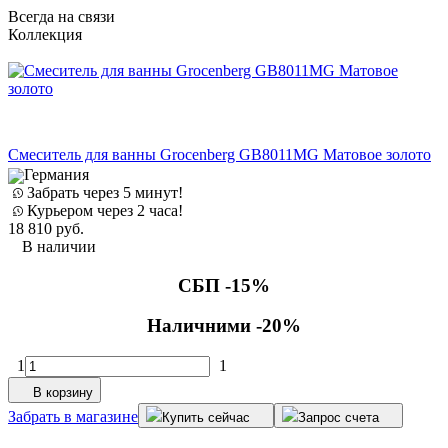
Всегда на связи
Коллекция
Е
Смеситель для ванны Grocenberg GB8011MG Матовое золото
Германия
Д
Забрать через 5 минут!
Курьером через 2 часа!
18 810
руб.
В наличии
3
СБП -15%
Наличними -20%
1
1
В корзину
Забрать в магазине
Купить сейчас
Запрос счета
З