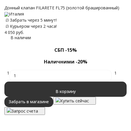
Донный клапан FILARETE FL75 (золотой брашированный)
Италия
С
Забрать через 5 минут!
(
Курьером через 2 часа!
4 050
руб.
В наличии
8 
СБП -15%
Наличними -20%
1
1
В корзину
Купить сейчас
Забрать в магазине
Запрос счета