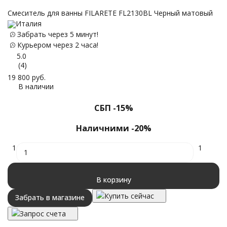
Смеситель для ванны FILARETE FL2130BL Черный матовый
C
Италия
м
Забрать через 5 минут!
Курьером через 2 часа!
5.0
(4)
19 800
руб.
В наличии
14
СБП -15%
Наличними -20%
1
1
В корзину
Купить сейчас
Забрать в магазине
Запрос счета