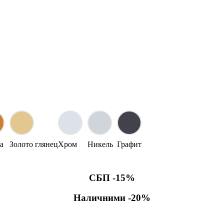
а
Золото глянец
Хром
Никель
Графит
СБП -15%
Наличними -20%