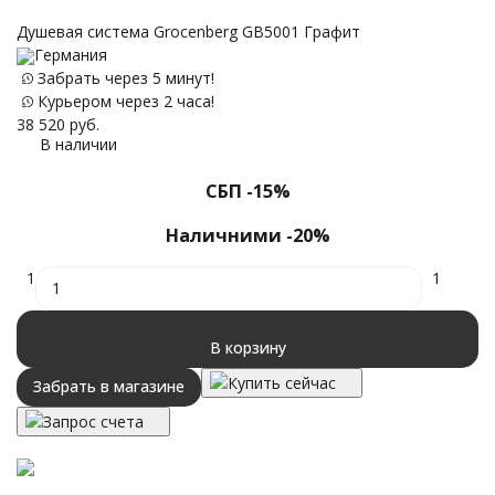
С
Душевая система Grocenberg GB5001 Графит
Германия
Забрать через 5 минут!
19
Курьером через 2 часа!
38 520
руб.
В наличии
СБП -15%
Наличними -20%
1
1
В корзину
Купить сейчас
Забрать в магазине
Запрос счета