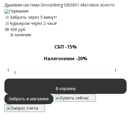
Душевая система Grocenberg GB5001 Матовое золото
Германия
Д
Забрать через 5 минут!
М
Курьером через 2 часа!
38 430
руб.
В наличии
46
СБП -15%
Наличними -20%
1
1
В корзину
Купить сейчас
Забрать в магазине
Запрос счета