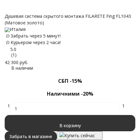
Д
3
Душевая система скрытого монтажа FILARETE Fing FL1043
(Матовое золото)
Италия
Забрать через 5 минут!
35
Курьером через 2 часа!
5.0
(1)
42 300
руб.
В наличии
СБП -15%
Наличними -20%
1
1
В корзину
Купить сейчас
Забрать в магазине