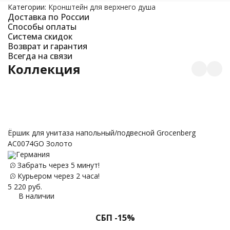
Категории:
Кронштейн для верхнего душа
Доставка по России
Способы оплаты
Система скидок
Возврат и гарантия
Всегда на связи
Коллекция
С
Ёршик для унитаза напольный/подвесной Grocenberg
AC0074GO Золото
Германия
Забрать через 5 минут!
15
Курьером через 2 часа!
5 220
руб.
В наличии
СБП -15%