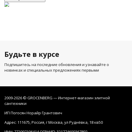
Будьте в курсе
Подпишитесь на последние обновления и узнавайте о
новинках и специальных предложениях первыми
2009-2026 © GROCENBERG — Интернет-магазин элитной
сантехники
ИП Погосян Норайр Грантович
Адрес: 111675, Россия, г Москва, ул Руднёвка, 18 кв50
ИНН: 772097106414 ОГРНИП: 321774600367892