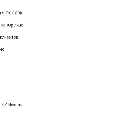
и ч ТК СДЭК
 на Юр.лицо
 клиентов
ьно
1NK Никель