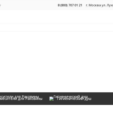
ё
8 (800) 707 01 21
г. Москва ул. Лу
месители для Раковины
Гигиенический душ
Аксессуары
 Grocenberg AC0092NK Никель