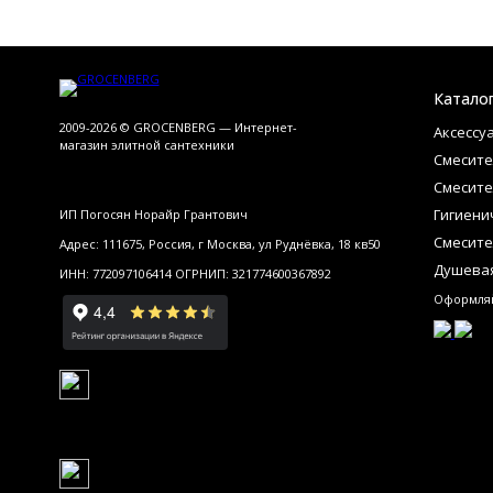
Катало
2009-2026 © GROCENBERG — Интернет-
Аксессу
магазин элитной сантехники
Смесите
Смесите
Гигиени
ИП Погосян Норайр Грантович
Смесите
Адрес: 111675, Россия, г Москва, ул Руднёвка, 18 кв50
Душевая
ИНН: 772097106414 ОГРНИП: 321774600367892
Оформляй