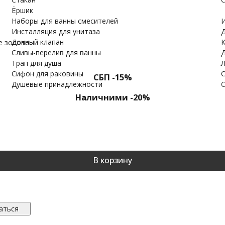
Ёршик
Наборы для ванны смесителей
И
Инсталляция для унитаза
Д
Донный клапан
К
 золото
Cливы-перелив для ванны
Д
Трап для душа
Л
Сифон для раковины
С
СБП -15%
Душевые принадлежности
С
Наличними -20%
В корзину
аться