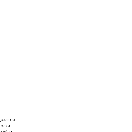
держатель
Дозатор
ица
Полки
Стойки
е шланги
Стойка для душа
для гигиенического
Лейка для душа
озатор
олки
тойки