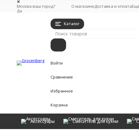
✖
Москва ваш город?
О магазине
Доставка и оплата
Ещ
Да
Выбрать другой город
Каталог
Войти
Сравнение
Избранное
Корзина
Аксессуары
Смеситель для кухни
С
Аксессуары
Главная
Аксессуары
Полки
Полка корзина угловая