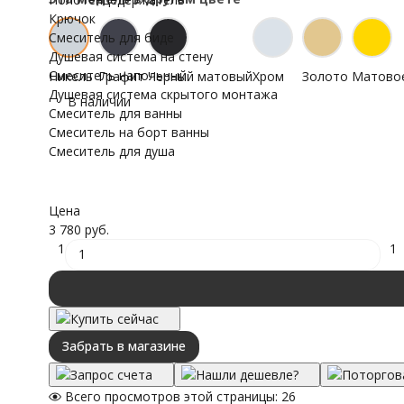
Крючок
Смеситель для биде
Душевая система на стену
Смеситель напольный
Никель
Графит
Черный матовый
Хром
Золото
Матовое
Душевая система скрытого монтажа
В наличии
Смеситель для ванны
Смеситель на борт ванны
Смеситель для душа
Цена
3 780 руб.
1
1
Купить сейчас
Забрать в магазине
Запрос счета
Нашли дешевле?
Поторгов
Всего просмотров этой страницы:
26