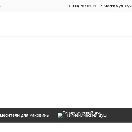
ё
8 (800) 707 01 21
г. Москва ул. Лу
месители для Раковины
Гигиенический душ
Аксессуары
овины стандартный Grocenberg GB2099 золотой брашированный