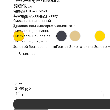
На раковину, Вертикальный
Крючок
Высота, см
Смеситель для биде
16.5 см
Душевая система на стену
Все характеристики
Смеситель напольный
Эта модель в другом цвете
Душевая система скрытого монтажа
Смеситель для ванны
Смеситель на борт ванны
Смеситель для душа
Золотой брашированный
Графит
Золото глянец
Золото 
В наличии
Цена
12 780 руб.
1
1