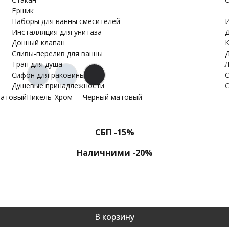
Ёршик
Наборы для ванны смесителей
И
Инсталляция для унитаза
Д
Донный клапан
К
Cливы-перелив для ванны
Д
Трап для душа
Л
Сифон для раковины
С
Душевые принадлежности
С
матовый
Никель
Хром
Чёрный матовый
СБП -15%
Наличними -20%
В корзину