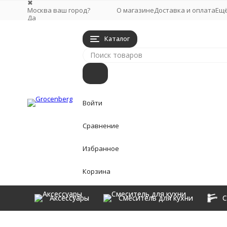
✖
Москва ваш город?
О магазине
Доставка и оплата
Ещ
Да
Выбрать другой город
Каталог
Войти
Сравнение
Избранное
Корзина
Аксессуары
Смеситель для кухни
С
Аксессуары
Главная
Смесители для Раковины
Смеситель для рак