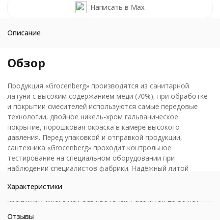
Написать в Max
Описание
Обзор
Продукция «Grocenberg» производятся из санитарной
латуни с высоким содержанием меди (70%), при обработке
и покрытии смесителей используются самые передовые
технологии, двойное никель-хром гальваническое
покрытие, порошковая окраска в камере высокого
давления. Перед упаковкой и отправкой продукции,
сантехника «Grocenberg» проходит контрольное
тестирование на специальном оборудовании при
наблюдении специалистов фабрики. Надёжный литой
тяжёлый крепкий корпус выдерживает давление в 3 раза
Характеристики
больше, чем давление в водопроводной системе и
прослужит много лет без протечек. Рассчитан до 30 лет
комфортной эксплуатации.
Отзывы