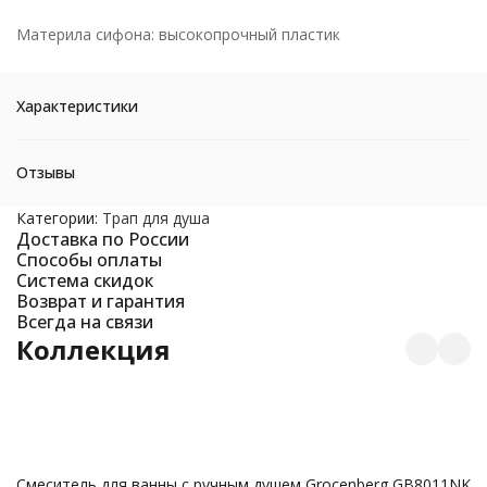
Материла сифона: высокопрочный пластик
Характеристики
Отзывы
Категории:
Трап для душа
Доставка по России
Способы оплаты
Система скидок
Возврат и гарантия
Всегда на связи
Коллекция
С
Смеситель для ванны с ручным душем Grocenberg GB8011NK