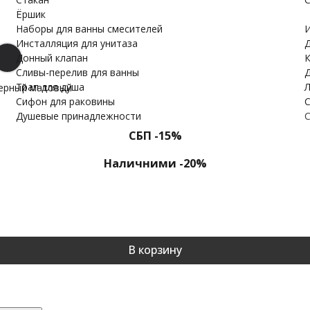
Ёршик
Наборы для ванны смесителей
И
Инсталляция для унитаза
Д
Донный клапан
К
Cливы-перелив для ванны
Д
Трап для душа
Л
ерный матовый
Сифон для раковины
С
Душевые принадлежности
С
СБП -15%
Наличними -20%
В корзину