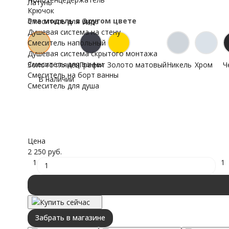
Латунь
Крючок
Эта модель в другом цвете
Смеситель для биде
Душевая система на стену
Смеситель напольный
Душевая система скрытого монтажа
Смеситель для ванны
Золото глянец
Графит
Золото матовый
Никель
Хром
Ч
Смеситель на борт ванны
В наличии
Смеситель для душа
Цена
2 250 руб.
1
1
Купить сейчас
Забрать в магазине