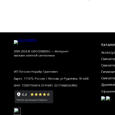
Катало
2009-2026 © GROCENBERG — Интернет-
Аксессу
магазин элитной сантехники
Смесите
Смесите
Гигиени
ИП Погосян Норайр Грантович
Смесите
Адрес: 111675, Россия, г Москва, ул Руднёвка, 18 кв50
Душевая
ИНН: 772097106414 ОГРНИП: 321774600367892
Оформляй