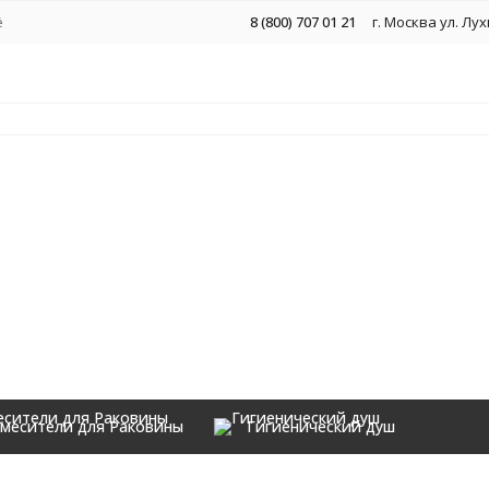
ё
8 (800) 707 01 21
г. Москва ул. Лу
месители для Раковины
Гигиенический душ
Аксессуары
тель без крышки Grocenberg AC0059 (Золото глянец)