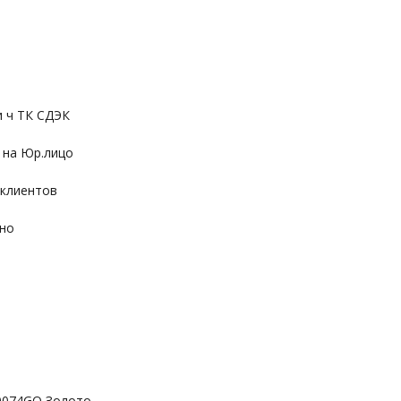
и ч ТК СДЭК
 на Юр.лицо
 клиентов
ьно
C0074GO Золото