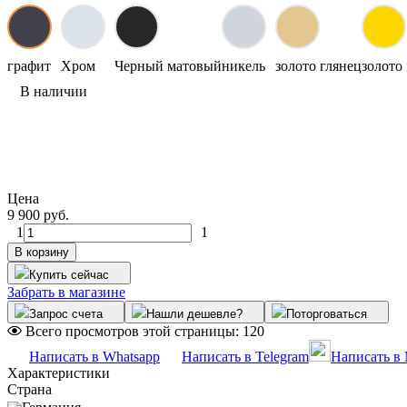
графит
Хром
Черный матовый
никель
золото глянец
золото
В наличии
Цена
9 900 руб.
1
1
В корзину
Купить сейчас
Забрать в магазине
Запрос счета
Нашли дешевле?
Поторговаться
Всего просмотров этой страницы:
120
Написать в Whatsapp
Написать в Telegram
Написать в
Характеристики
Страна