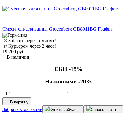
Е
Смеситель для ванны Grocenberg GB8011BG Графит
Германия
Забрать через 5 минут!
Курьером через 2 часа!
19 260
руб.
т
В наличии
СБП -15%
2
Наличними -20%
1
1
В корзину
Забрать в магазине
Купить сейчас
Запрос счета
З