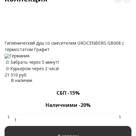
С
Гигиенический душ со смесителем GROCENBERG GB008 с
термостатом Графит
31
Германия
Забрать через 5 минут!
Курьером через 2 часа!
21 510
руб.
В наличии
СБП -15%
Наличними -20%
1
1