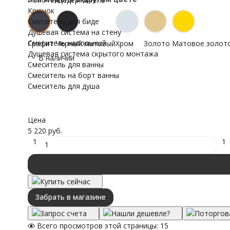
Крючок
Смеситель для биде
Душевая система на стену
Смеситель напольный
Графит
Черный матовый
Хром
Золото
Матовое золот
Душевая система скрытого монтажа
В наличии
Смеситель для ванны
Смеситель на борт ванны
Смеситель для душа
Цена
5 220 руб.
1
1
Купить сейчас
Забрать в магазине
Запрос счета
Нашли дешевле?
Поторгов
Всего просмотров этой страницы:
15