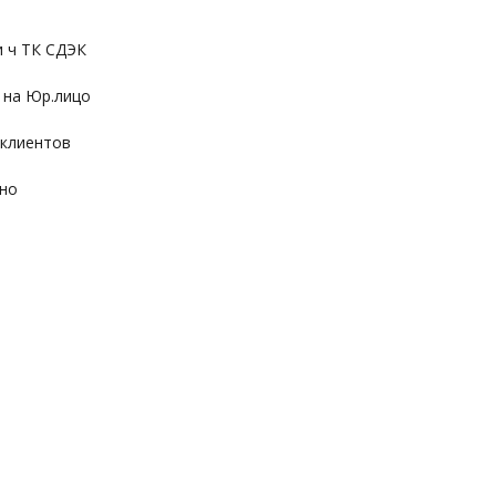
и ч ТК СДЭК
 на Юр.лицо
 клиентов
ьно