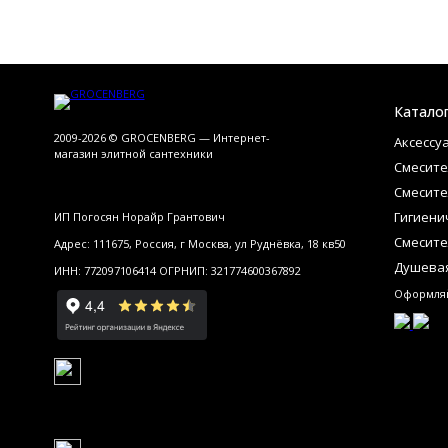
Катало
2009-2026 © GROCENBERG — Интернет-
Аксессу
магазин элитной сантехники
Смесите
Смесите
Гигиени
ИП Погосян Норайр Грантович
Смесите
Адрес: 111675, Россия, г Москва, ул Руднёвка, 18 кв50
Душевая
ИНН: 772097106414 ОГРНИП: 321774600367892
Оформляй