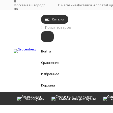
✖
Москва ваш город?
О магазине
Доставка и оплата
Ещ
Да
Выбрать другой город
Каталог
Войти
Сравнение
Избранное
Корзина
Аксессуары
Смеситель для кухни
С
Аксессуары
Главная
Аксессуары
Полки
Полка Grocenberg AC00