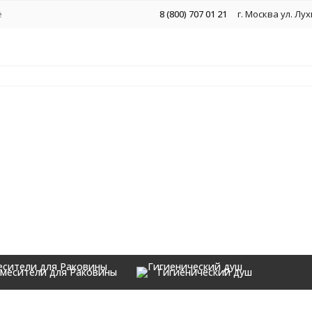
ё
8 (800) 707 01 21
г. Москва ул. Лу
месители для Раковины
Гигиенический душ
Аксессуары
81BG Графит