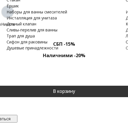
Ёршик
Наборы для ванны смесителей
И
Инсталляция для унитаза
Д
Донный клапан
К
о
Никель
Cливы-перелив для ванны
Д
Трап для душа
Л
Сифон для раковины
С
СБП -15%
Душевые принадлежности
С
Наличними -20%
В корзину
аться