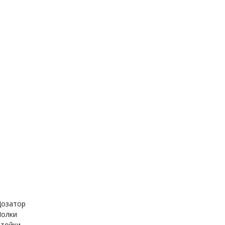
держатель
Дозатор
ица
Полки
Стойки
е шланги
Стойка для душа
для гигиенического
Лейка для душа
озатор
олки
тойки